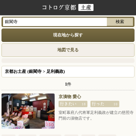
現在地から探す
地図で見る
京都お土産 (銀閣寺 > 足利義政)
1
件
京漬物 愛心
18
10
室町幕府八代将軍足利義政が建立の慈照寺
門前の漬物店です。