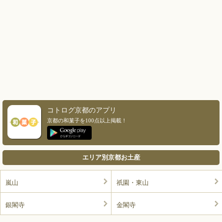
コトログ京都のアプリ
京都の和菓子を100点以上掲載！
エリア別京都お土産
嵐山
祇園・東山
銀閣寺
金閣寺