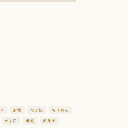
歩き
お餅
つぶ餡
ちりめん
がま口
佃煮
餅菓子