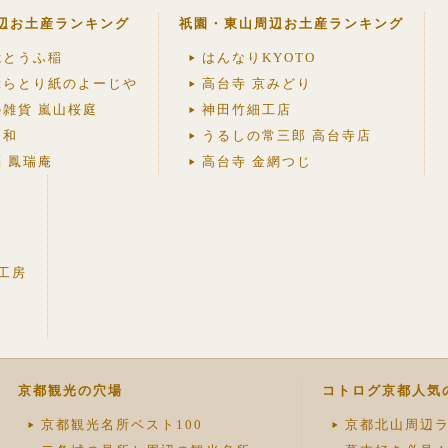
辺お土産ランキング
祇園・東山周辺お土産ランキング
峨とうふ稲
はんなりKYOTO
ぶらとり紙のよーじや
高台寺 京みどり
の雑貨 嵐山桜庭
神田竹細工店
日和
うるしの常三郎 高台寺店
 鳳瑞庵
高台寺 金網つじ
工房
京都観光の穴場
コトログ京都人気
京都観光名所ベスト100
京都北山周辺ラ