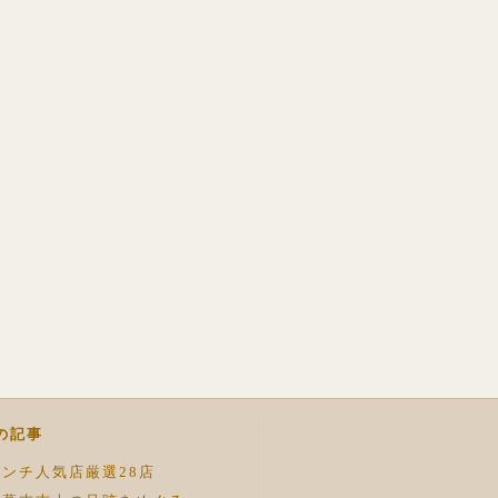
の記事
ンチ人気店厳選28店