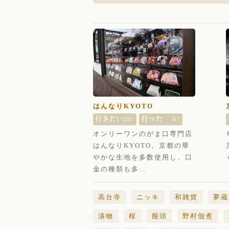
はんなりKYOTO
201
67
オンリーワンのがま口専門店
はんなりKYOTO。京都の華
やかな生地を多数使用し、口
金の種類も多…
高台寺
ニッキ
和雑貨
夢蔵
漬物
桜
饅頭
野村佃煮