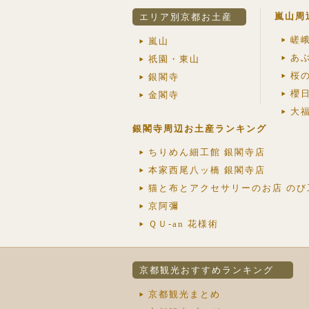
嵐山周
エリア別京都お土産
嵯
嵐山
あ
祇園・東山
桜
銀閣寺
櫻
金閣寺
大福
銀閣寺周辺お土産ランキング
ちりめん細工館 銀閣寺店
本家西尾八ッ橋 銀閣寺店
猫と布とアクセサリーのお店 のび
京阿彌
ＱＵ-an 花様術
京都観光おすすめランキング
京都観光まとめ