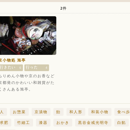
2
件
京小物処 旭亭
6
4
ちりめん小物や京のお香など
京都発のかわいい和雑貨がた
くさんある旭亭。
人
お惣菜
京漬物
飴
和人形
和装小物
食べ
求肥
竹細工
漆器
おかき
黒谷金戒光明寺
白餡