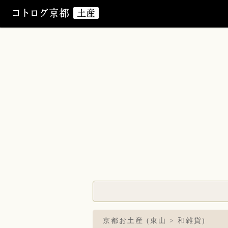
京都お土産 (東山 > 和雑貨)