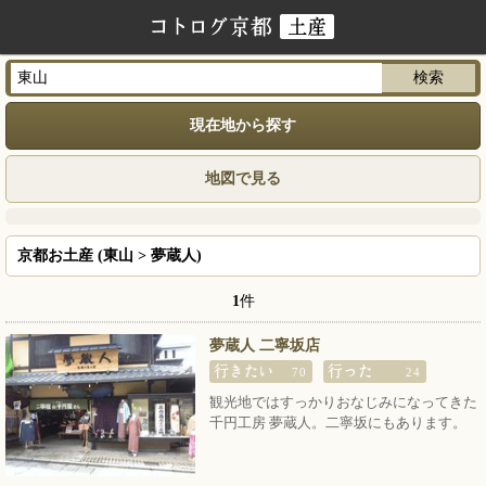
現在地から探す
地図で見る
京都お土産 (東山 > 夢蔵人)
1
件
夢蔵人 二寧坂店
70
24
観光地ではすっかりおなじみになってきた
千円工房 夢蔵人。二寧坂にもあります。