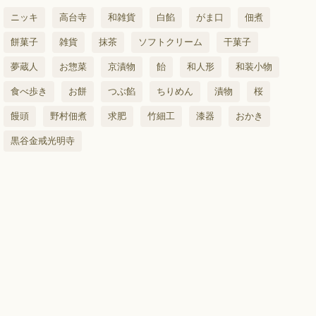
ニッキ
高台寺
和雑貨
白餡
がま口
佃煮
餅菓子
雑貨
抹茶
ソフトクリーム
干菓子
夢蔵人
お惣菜
京漬物
飴
和人形
和装小物
食べ歩き
お餅
つぶ餡
ちりめん
漬物
桜
饅頭
野村佃煮
求肥
竹細工
漆器
おかき
黒谷金戒光明寺